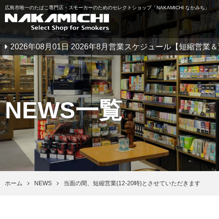
広島市唯一のたばこ専門店・スモーカーのためのセレクトショップ「NAKAMICHI なかみち」
2026年08月01日 2026年8月営業スケジュール【短縮営
NEWS一覧
ホーム
NEWS
当面の間、短縮営業(12-20時)とさせていただきます