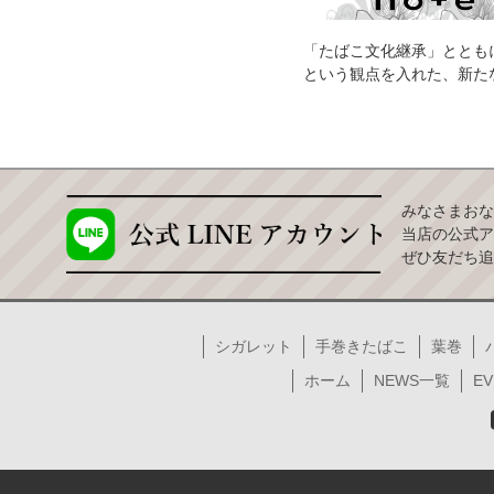
「たばこ文化継承」ととも
という観点を入れた、新た
みなさまおな
当店の公式ア
ぜひ友だち追
シガレット
手巻きたばこ
葉巻
ホーム
NEWS一覧
EV