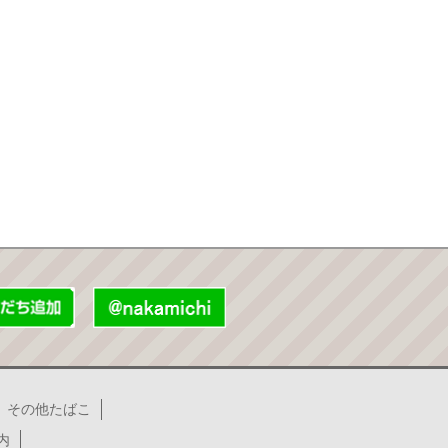
その他たばこ
内