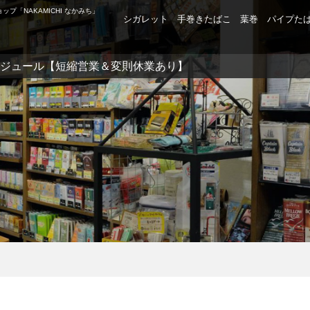
「NAKAMICHI なかみち」
シガレット
手巻きたばこ
葉巻
パイプた
営業スケジュール【短縮営業＆変則休業あり】