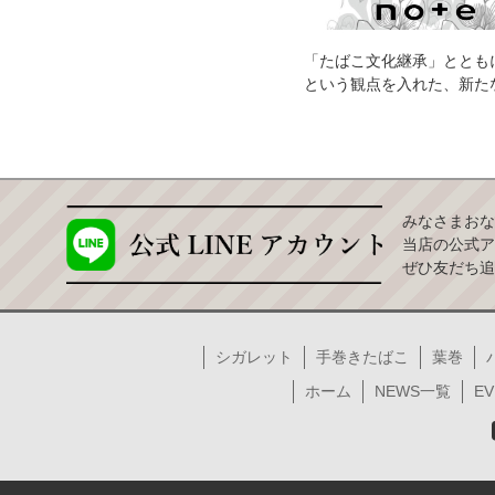
「たばこ文化継承」ととも
という観点を入れた、新た
みなさまおな
当店の公式ア
ぜひ友だち追
シガレット
手巻きたばこ
葉巻
ホーム
NEWS一覧
EV